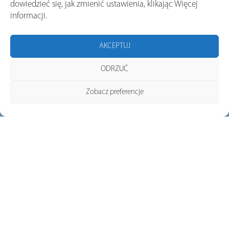
dowiedzieć się, jak zmienić ustawienia, klikając Więcej
informacji.
SKONTAKTUJ SIĘ Z NAMI
AKCEPTUJ
ODRZUĆ
Zobacz preferencje