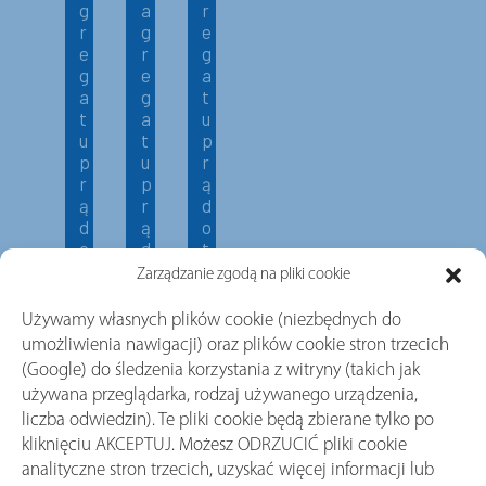
g
a
r
r
g
e
e
r
g
g
e
a
a
g
t
t
a
u
u
t
p
p
u
r
r
p
ą
ą
r
d
d
ą
o
o
d
t
t
o
w
Zarządzanie zgodą na pliki cookie
w
t
ó
ó
w
r
Używamy własnych plików cookie (niezbędnych do
r
ó
c
umożliwienia nawigacji) oraz plików cookie stron trzecich
c
r
z
(Google) do śledzenia korzystania z witryny (takich jak
z
c
e
używana przeglądarka, rodzaj używanego urządzenia,
e
z
g
liczba odwiedzin). Te pliki cookie będą zbierane tylko po
g
e
o
o
g
kliknięciu AKCEPTUJ. Możesz ODRZUCIĆ pliki cookie
o
analityczne stron trzecich, uzyskać więcej informacji lub