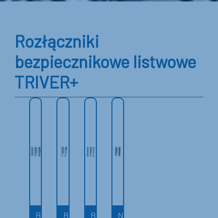
Rozłączniki
bezpiecznikowe listwowe
TRIVER+
B
B
B
N