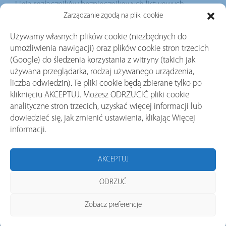
Linia rozłączników bezpiecznikowych listwowych
TRIVER+ (BTVC) i rozłączników izolacyjnych listwowych
Zarządzanie zgodą na pliki cookie
(BTVC-S) została zaprojektowana z myślą o zapewnieniu
Używamy własnych plików cookie (niezbędnych do
pełnego wysłonięcia dla wkładek topikowych lub zwór
umożliwienia nawigacji) oraz plików cookie stron trzecich
nożowych umieszczonych wewnątrz obudowy
(Google) do śledzenia korzystania z witryny (takich jak
zamkniętego rozłącznika.
używana przeglądarka, rodzaj używanego urządzenia,
Produkty te zapewniają bezpieczeństwo oraz ułatwiają
liczba odwiedzin). Te pliki cookie będą zbierane tylko po
przeprowadzanie czynności konserwacyjnych dzięki
kliknięciu AKCEPTUJ. Możesz ODRZUCIĆ pliki cookie
zastosowaniu ergonomicznych dźwigni, zarówno ze
analityczne stron trzecich, uzyskać więcej informacji lub
sterowaniem jednobiegunowym z jedną dźwignią
dowiedzieć się, jak zmienić ustawienia, klikając Więcej
(dźwignia stała lub wysuwana), jak i ze sterowaniem
informacji.
trójbiegunowym (jedna lub dwie dźwignie).
Rozłączniki bezpiecznikowe dostępne są w wielkościach
AKCEPTUJ
NH00/1/2/3 i mogą być zabudowywane również w
rozdzielnicach systemowych o osłonach czołowych w
ODRZUĆ
odstępie 600 mm lub 650 mm. Rozłączniki zostały
zaprojektowane i przetestowane zgodnie z normą IEC
Zobacz preferencje
60947-3 oraz zgodnie ze standardami stosowanymi przez
wiodące firmy energetyczne na świecie.