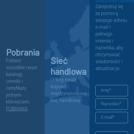
Zarejestruj się
za pomocą
swojego adresu
e-mail i
pełnego
imienia i
nazwiska, aby
Pobrania
otrzymywać
Sieć
Pobierz
wiadomości i
wszystkie nasze
handlowa
aktualizacje.
katalogi,
Odkryj naszą
cenniki i
krajową i
certyfikaty
międzynarodową
jednym
sieć handlową.
kliknięciem.
POBRANIA