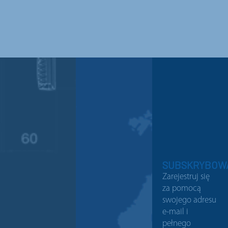
SUBSKRYBOW
Zarejestruj się
za pomocą
swojego adresu
e-mail i
pełnego