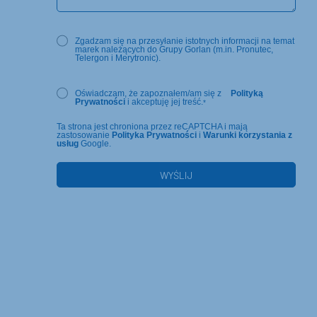
Zgadzam się na przesyłanie istotnych informacji na temat
marek należących do Grupy Gorlan (m.in. Pronutec,
Telergon i Merytronic).
Oświadczam, że zapoznałem/am się z
Polityką
Prywatności
i akceptuję jej treść.
*
Ta strona jest chroniona przez reCAPTCHA i mają
zastosowanie
Polityka Prywatności
i
Warunki korzystania z
usług
Google.