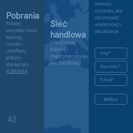
imienia i
nazwiska, aby
Pobrania
otrzymywać
Sieć
Pobierz
wiadomości i
wszystkie nasze
handlowa
aktualizacje.
katalogi,
Odkryj naszą
cenniki i
krajową i
certyfikaty
międzynarodową
jednym
sieć handlową.
kliknięciem.
POBRANIA