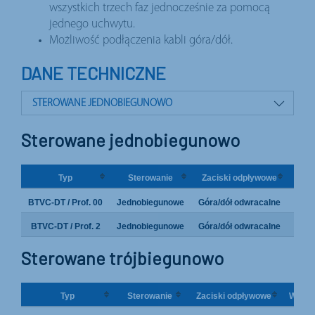
wszystkich trzech faz jednocześnie za pomocą
jednego uchwytu.
Możliwość podłączenia kabli góra/dół.
DANE TECHNICZNE
STEROWANE JEDNOBIEGUNOWO
STEROWANE TRÓJBIEGUNOWO
Sterowane jednobiegunowo
Typ
Sterowanie
Zaciski odpływowe
Wkła
BTVC-DT / Prof. 00
Jednobiegunowe
Góra/dół odwracalne
NH 
BTVC-DT / Prof. 2
Jednobiegunowe
Góra/dół odwracalne
NH 
Sterowane trójbiegunowo
Typ
Sterowanie
Zaciski odpływowe
Wkład