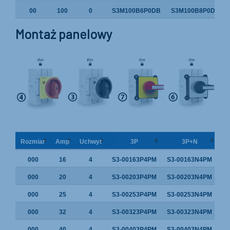
00
100
0
S3M100B6P0DB
S3M100B8P0DB
Montaż panelowy
Rozmiar
Amp
Uchwyt
3P
3P+N
000
16
4
S3-00163P4PM
S3-00163N4PM
000
20
4
S3-00203P4PM
S3-00203N4PM
000
25
4
S3-00253P4PM
S3-00253N4PM
000
32
4
S3-00323P4PM
S3-00323N4PM
000
40
4
S3-00403P4PM
S3-00403N4PM