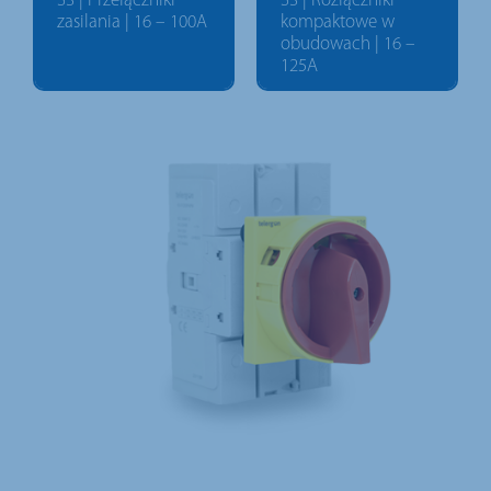
S3 | Przełączniki
S3 | Rozłączniki
zasilania | 16 – 100A
kompaktowe w
obudowach | 16 –
125A