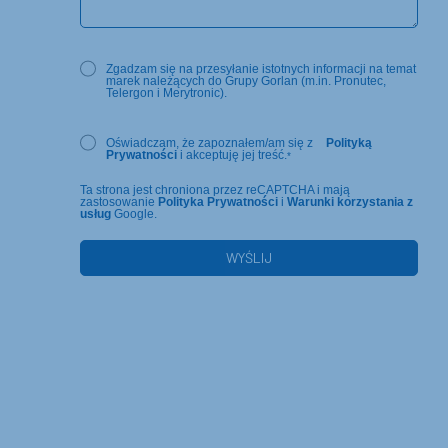
Zgadzam się na przesyłanie istotnych informacji na temat
marek należących do Grupy Gorlan (m.in. Pronutec,
Telergon i Merytronic).
Oświadczam, że zapoznałem/am się z
Polityką
Prywatności
i akceptuję jej treść.
*
Ta strona jest chroniona przez reCAPTCHA i mają
zastosowanie
Polityka Prywatności
i
Warunki korzystania z
usług
Google.