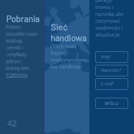
pełnego
imienia i
nazwiska, aby
Pobrania
otrzymywać
Sieć
Pobierz
wiadomości i
wszystkie nasze
handlowa
aktualizacje.
katalogi,
Odkryj naszą
cenniki i
krajową i
certyfikaty
międzynarodową
jednym
sieć handlową.
kliknięciem.
POBRANIA