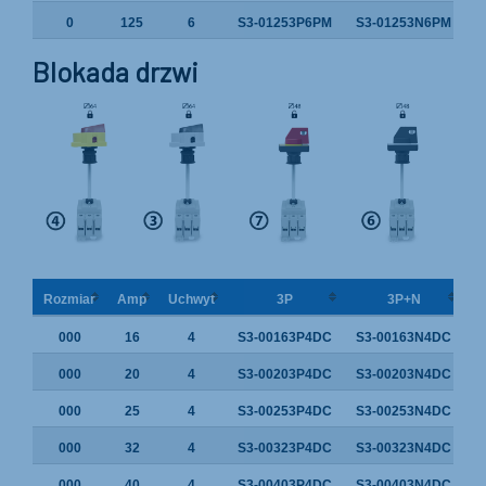
0
125
6
S3-01253P6PM
S3-01253N6PM
Blokada drzwi
Rozmiar
Amp
Uchwyt
3P
3P+N
000
16
4
S3-00163P4DC
S3-00163N4DC
000
20
4
S3-00203P4DC
S3-00203N4DC
000
25
4
S3-00253P4DC
S3-00253N4DC
000
32
4
S3-00323P4DC
S3-00323N4DC
000
40
4
S3-00403P4DC
S3-00403N4DC