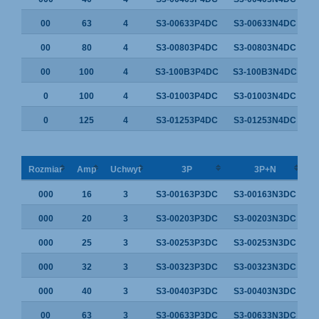
00
63
4
S3-00633P4DC
S3-00633N4DC
00
80
4
S3-00803P4DC
S3-00803N4DC
00
100
4
S3-100B3P4DC
S3-100B3N4DC
0
100
4
S3-01003P4DC
S3-01003N4DC
0
125
4
S3-01253P4DC
S3-01253N4DC
Rozmiar
Amp
Uchwyt
3P
3P+N
000
16
3
S3-00163P3DC
S3-00163N3DC
000
20
3
S3-00203P3DC
S3-00203N3DC
000
25
3
S3-00253P3DC
S3-00253N3DC
000
32
3
S3-00323P3DC
S3-00323N3DC
000
40
3
S3-00403P3DC
S3-00403N3DC
00
63
3
S3-00633P3DC
S3-00633N3DC