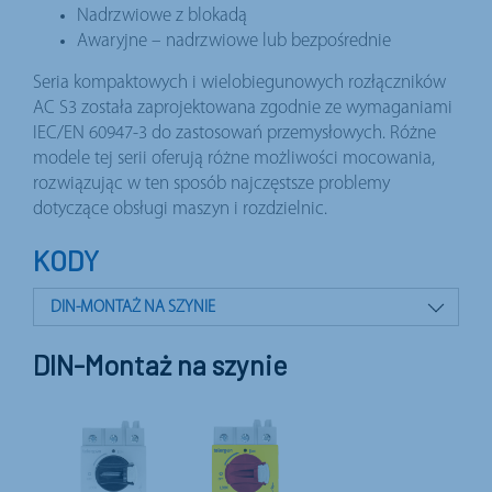
Nadrzwiowe z blokadą
Awaryjne – nadrzwiowe lub bezpośrednie
Seria kompaktowych i wielobiegunowych rozłączników
AC S3 została zaprojektowana zgodnie ze wymaganiami
IEC/EN 60947-3 do zastosowań przemysłowych. Różne
modele tej serii oferują różne możliwości mocowania,
rozwiązując w ten sposób najczęstsze problemy
dotyczące obsługi maszyn i rozdzielnic.
KODY
DIN-MONTAŻ NA SZYNIE
MONTAŻ PANELOWY
DIN-Montaż na szynie
BLOKADA DRZWI